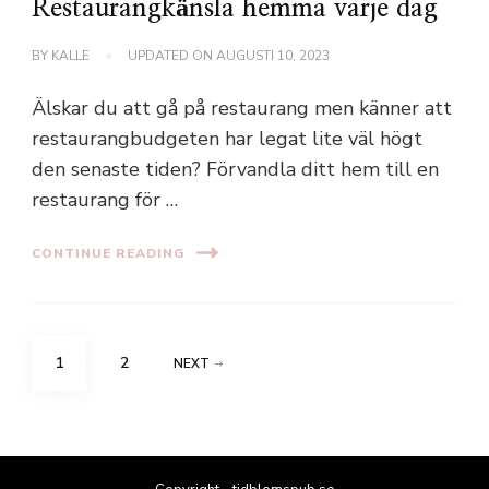
Restaurangkänsla hemma varje dag
BY
KALLE
UPDATED ON
AUGUSTI 10, 2023
Älskar du att gå på restaurang men känner att
restaurangbudgeten har legat lite väl högt
den senaste tiden? Förvandla ditt hem till en
restaurang för …
CONTINUE READING
Sidnumrering
PAGE
PAGE
1
2
NEXT
för
inlägg