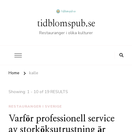
tidblomspub.se
Restauranger i olika kulturer
Home
kalle
Showing: 1 - 10 of 19 RESULTS
RESTAURANGER I SVERIGE
Varför professionell service
av storköksutrustning är