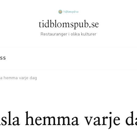
tidblomspub.se
Restauranger i olika kulturer
SS
a hemma varje dag
sla hemma varje d