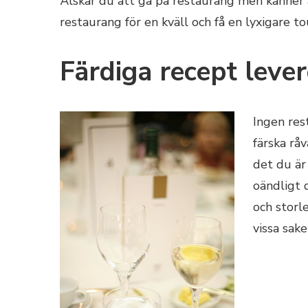
Älskar du att gå på restaurang men känner 
restaurang för en kväll och få en lyxigare 
Färdiga recept lever
Ingen res
färska rå
det du är
oändligt d
och storl
vissa sak