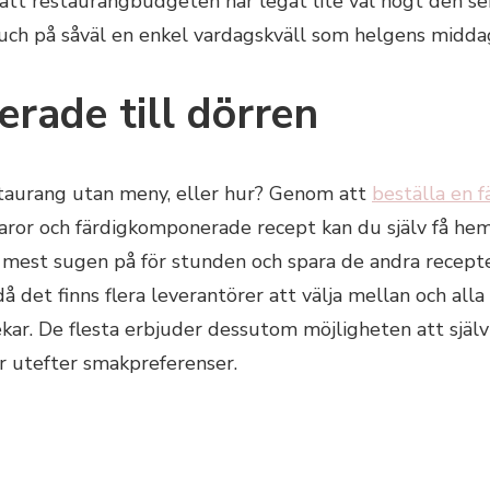
att restaurangbudgeten har legat lite väl högt den sen
touch på såväl en enkel vardagskväll som helgens midda
erade till dörren
taurang utan meny, eller hur? Genom att
beställa en 
varor och färdigkomponerade recept kan du själv få hem
 mest sugen på för stunden och spara de andra recepten 
å det finns flera leverantörer att välja mellan och alla
ekar. De flesta erbjuder dessutom möjligheten att själv
er utefter smakpreferenser.