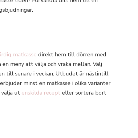
aste tiden? Förvandla ditt hem till en
gsbjudningar.
färdig matkasse
direkt hem till dörren med
 en meny att välja och vraka mellan. Välj
till senare i veckan. Utbudet är nästintill
 erbjuder minst en matkasse i olika varianter
 välja ut
enskilda recept
eller sortera bort