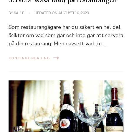
Servera Wasa bröd på restaurangen
BY
KALLE
UPDATED ON
AUGUSTI 10, 2023
Som restaurangägare har du säkert en hel del
åsikter om vad som går och inte går att servera
på din restaurang. Men oavsett vad du …
CONTINUE READING