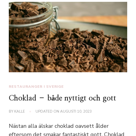
RESTAURANGER I SVERIGE
Choklad – både nyttigt och gott
BY
KALLE
UPDATED ON
AUGUSTI 10, 2023
Nästan alla älskar choklad oavsett ålder
eftersom det smakar fantastiskt gott. Choklad