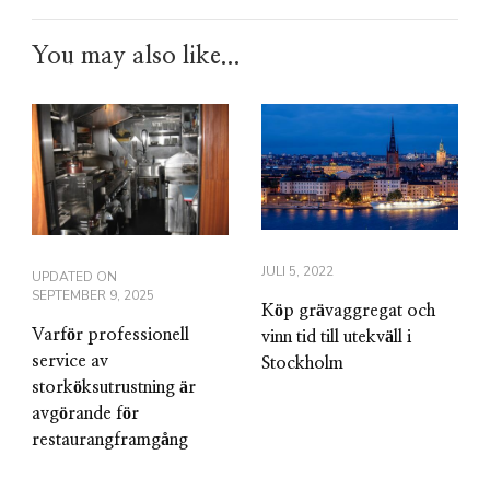
You may also like...
JULI 5, 2022
UPDATED ON
SEPTEMBER 9, 2025
Köp grävaggregat och
Varför professionell
vinn tid till utekväll i
service av
Stockholm
storköksutrustning är
avgörande för
restaurangframgång