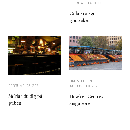
FEBRUARI 14, 2023
Odla era egna
grönsaker
UPDATED ON
FEBRUARI 25, 2021
AUGUSTI 10, 2023
Så klär du dig på
Hawker Centres i
puben
Singapore