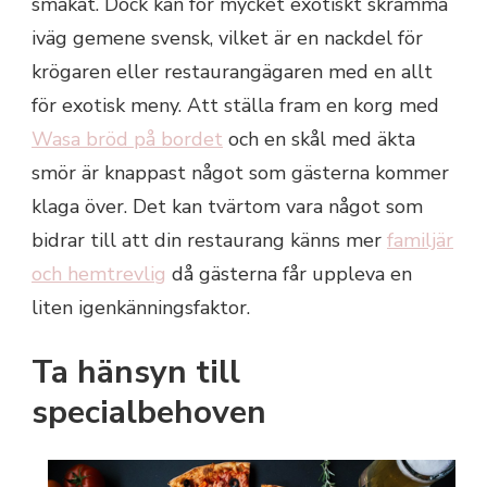
smakat. Dock kan för mycket exotiskt skrämma
iväg gemene svensk, vilket är en nackdel för
krögaren eller restaurangägaren med en allt
för exotisk meny. Att ställa fram en korg med
Wasa bröd på bordet
och en skål med äkta
smör är knappast något som gästerna kommer
klaga över. Det kan tvärtom vara något som
bidrar till att din restaurang känns mer
familjär
och hemtrevlig
då gästerna får uppleva en
liten igenkänningsfaktor.
Ta hänsyn till
specialbehoven