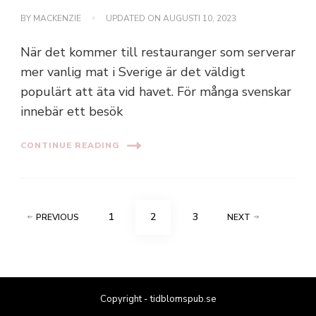
BY
MACKENZIE
UPDATED ON
AUGUSTI 10, 2023
När det kommer till restauranger som serverar
mer vanlig mat i Sverige är det väldigt
populärt att äta vid havet. För många svenskar
innebär ett besök
CONTINUE READING
Sidnumrering
PAGE
PAGE
PAGE
1
2
3
PREVIOUS
NEXT
för
inlägg