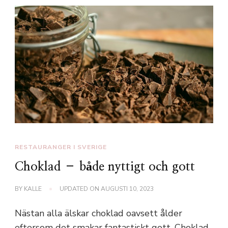
RESTAURANGER I SVERIGE
Choklad – både nyttigt och gott
BY
KALLE
UPDATED ON
AUGUSTI 10, 2023
Nästan alla älskar choklad oavsett ålder
eftersom det smakar fantastiskt gott. Choklad