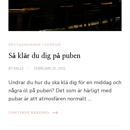
RESTAURANGER I SVERIGE
Så klär du dig på puben
BY
KALLE
FEBRUARI 25, 2021
Undrar du hur du ska klä dig för en middag och
några öl på puben? Det som är härligt med
pubar är att atmosfären normalt …
CONTINUE READING